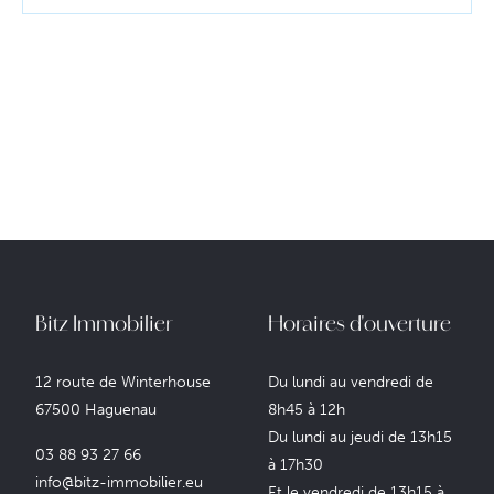
Bitz Immobilier
Horaires d'ouverture
12 route de Winterhouse
Du lundi au vendredi de
67500 Haguenau
8h45 à 12h
Du lundi au jeudi de 13h15
03 88 93 27 66
à 17h30
Lire l'actualité
info@bitz-immobilier.eu
Et le vendredi de 13h15 à