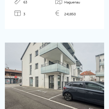
63
Haguenau
Détails de l'annonce
3
241850