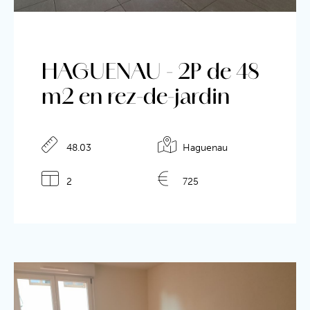
HAGUENAU - 2P de 48
m2 en rez-de-jardin
48.03
Haguenau
2
725
Détails de l'annonce