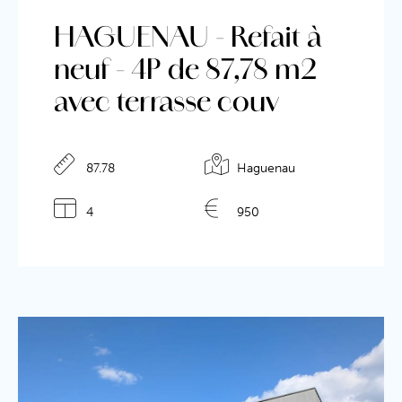
HAGUENAU - Refait à
neuf - 4P de 87,78 m2
avec terrasse couv
87.78
Haguenau
4
950
Détails de l'annonce