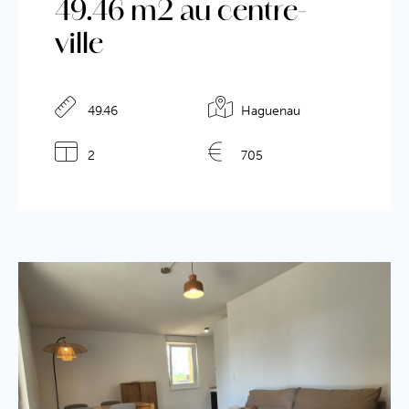
49.46 m2 au centre-
ville
49.46
Haguenau
Détails de l'annonce
2
705