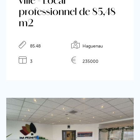
ville - Local
professionnel de 85,48
m2
Détails de l'annonce
85.48
Haguenau
3
235000