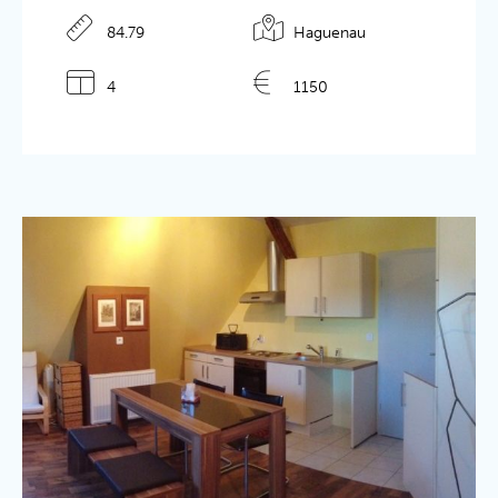
84.79
Haguenau
4
1150