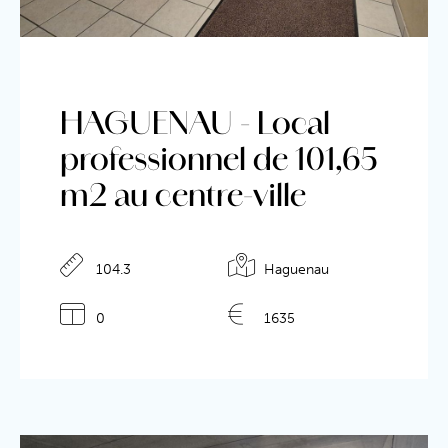
HAGUENAU - Local
professionnel de 101,65
m2 au centre-ville
Détails de l'annonce
104.3
Haguenau
0
1635