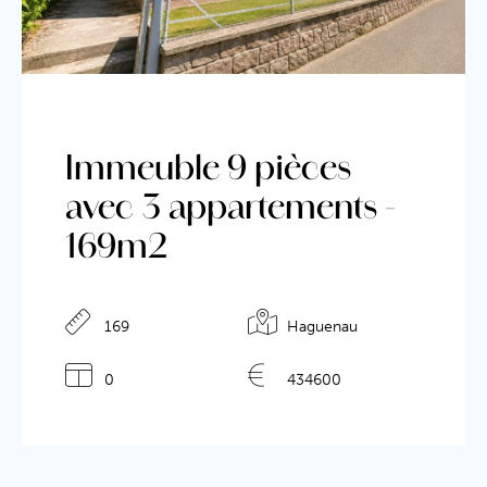
Immeuble 9 pièces
avec 3 appartements -
169m2
169
Haguenau
0
434600
Détails de l'annonce