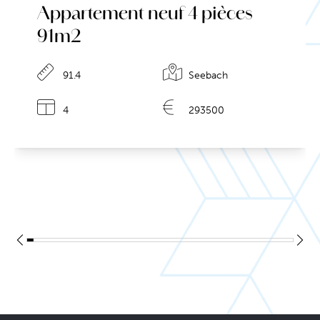
Appartement neuf 4 pièces
91m2
91.4
Seebach
4
293500