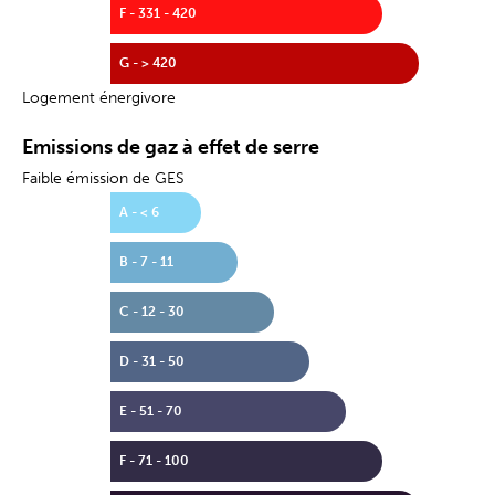
F - 331 - 420
G - > 420
Logement énergivore
Emissions de gaz à effet de serre
Faible émission de GES
A - < 6
B - 7 - 11
C - 12 - 30
D - 31 - 50
E - 51 - 70
F - 71 - 100