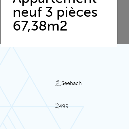
neuf 3 pièces
67,38m2
Seebach
499