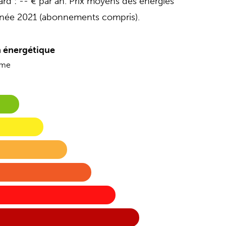
rd : -- € par an. Prix moyens des énergies
année 2021 (abonnements compris).
 énergétique
ome