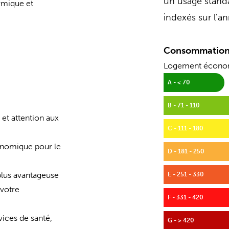
un usage standa
rmique et
indexés sur l'
Consommation
Logement écon
A - < 70
B - 71 - 110
et attention aux
C - 111 - 180
onomique pour le
D - 181 - 250
 plus avantageuse
E - 251 - 330
 votre
F - 331 - 420
ces de santé,
G - > 420