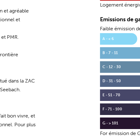
Logement énergi
n et agréable
Emissions de ga
ionnel et
Faible émission 
 et PMR.
A - < 6
B - 7 - 11
rontière
C - 12 - 30
itué dans la ZAC
D - 31 - 50
e Seebach.
E - 51 - 70
F - 71 - 100
it bon vivre, et
G - > 101
onnel. Pour plus
For émission de 