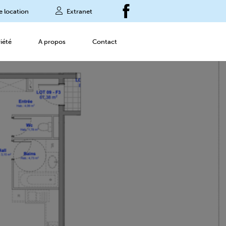
e location
Extranet
iété
A propos
Contact