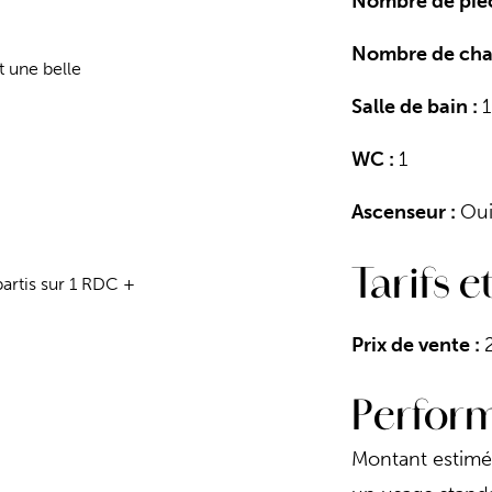
Nombre de piè
Nombre de cha
t une belle
Salle de bain :
1
WC :
1
Ascenseur :
Ou
Tarifs e
rtis sur 1 RDC +
Prix de vente :
Perfor
Montant estimé