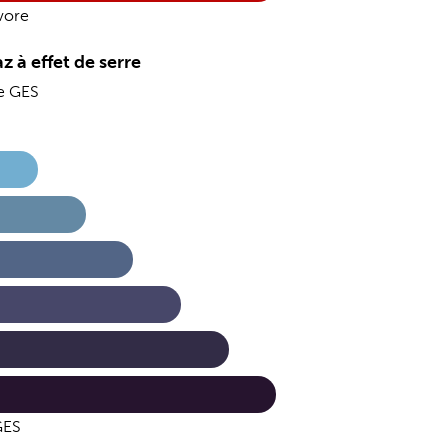
vore
z à effet de serre
de GES
GES