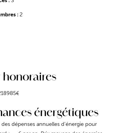
ces :
3
mbres :
2
i
t honoraires
218985€
mances énergétiques
 des dépenses annuelles d'énergie pour